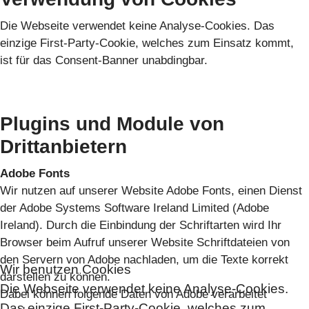
Die Webseite verwendet keine Analyse-Cookies. Das
einzige First-Party-Cookie, welches zum Einsatz kommt,
ist für das Consent-Banner unabdingbar.
Plugins und Module von
Drittanbietern
Adobe Fonts
Wir nutzen auf unserer Website Adobe Fonts, einen Dienst
der Adobe Systems Software Ireland Limited (Adobe
Ireland). Durch die Einbindung der Schriftarten wird Ihr
Browser beim Aufruf unserer Website Schriftdateien von
den Servern von Adobe nachladen, um die Texte korrekt
Wir benutzen Cookies
darstellen zu können.
Die Webseite verwendet keine Analyse-Cookies.
Dabei können folgende Daten von Adobe verarbeitet
Das einzige First-Party-Cookie, welches zum