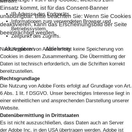
werden:
Einsatz kommt, ist für das Consent-Banner
IP-Adresse des Endgeräts,
unabdingbar. Bitte beachten Sie: Wenn Sie Cookies
Informationen zum verwendeten Browser und
deaktivieren, kann das Erscheinungsbild der Seite
Betriebssystem,
beeinträchtigt werden.
Zeitpunkt des Zugriffs.
Akzeptieren
Ablehnen
Nach Angaben von Adobe erfolgt keine Speicherung von
Cookies in diesem Zusammenhang. Die Übermittlung der
Daten ist technisch erforderlich, um die Schriften korrekt
bereitzustellen.
Rechtsgrundlage
Die Nutzung von Adobe Fonts erfolgt auf Grundlage von Art.
6 Abs. 1 lit. f DSGVO. Unser berechtigtes Interesse liegt in
einer einheitlichen und ansprechenden Darstellung unserer
Website.
Datenübermittlung in Drittstaaten
Es ist nicht auszuschließen, dass Daten auch an Server
der Adobe Inc. in den USA übertragen werden. Adobe ist